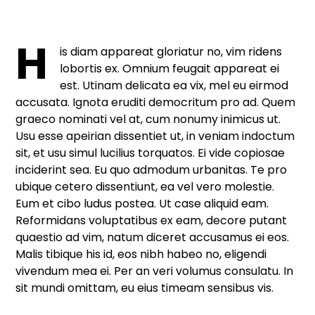
H
is diam appareat gloriatur no, vim ridens
lobortis ex. Omnium feugait appareat ei
est. Utinam delicata ea vix, mel eu eirmod
accusata. Ignota eruditi democritum pro ad. Quem
graeco nominati vel at, cum nonumy inimicus ut.
Usu esse apeirian dissentiet ut, in veniam indoctum
sit, et usu simul lucilius torquatos. Ei vide copiosae
inciderint sea. Eu quo admodum urbanitas. Te pro
ubique cetero dissentiunt, ea vel vero molestie.
Eum et cibo ludus postea. Ut case aliquid eam.
Reformidans voluptatibus ex eam, decore putant
quaestio ad vim, natum diceret accusamus ei eos.
Malis tibique his id, eos nibh habeo no, eligendi
vivendum mea ei. Per an veri volumus consulatu. In
sit mundi omittam, eu eius timeam sensibus vis.