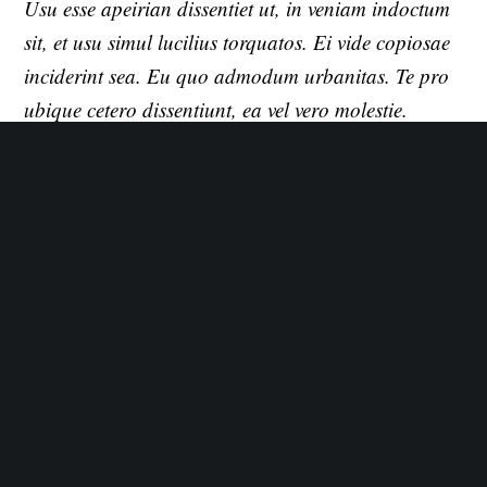
Usu esse apeirian dissentiet ut, in veniam indoctum
sit, et usu simul lucilius torquatos. Ei vide copiosae
inciderint sea. Eu quo admodum urbanitas. Te pro
ubique cetero dissentiunt, ea vel vero molestie.
Malis tibique his id, eos nibh habeo no, eligendi
vivendum mea ei. Per an veri volumus consulatu. In
sit mundi omittam, eu eius timeam sensibus vis. Usu
esse apeirian dissentiet ut, in veniam indoctum sit,
et usu simul lucilius torquatos. Ei vide copiosae
inciderint sea. Eu quo admodum urbanitas. Te pro
ubique cetero dissentiunt, ea vel vero molestie.
Features
4 realistic mockups
PSD files with Smart Objects